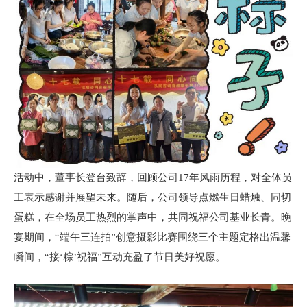
活动中，董事长登台致辞，回顾公司17年风雨历程，对全体员
工表示感谢并展望未来。随后，公司领导点燃生日蜡烛、同切
蛋糕，在全场员工热烈的掌声中，共同祝福公司基业长青。晚
宴期间，“端午三连拍”创意摄影比赛围绕三个主题定格出温馨
瞬间，“接‘粽’祝福”互动充盈了节日美好祝愿。