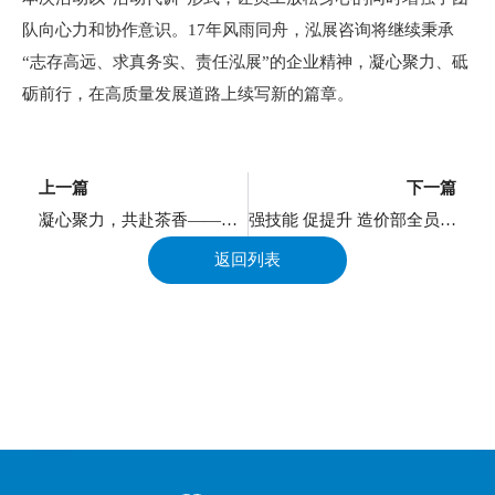
队向心力和协作意识。17年风雨同舟，泓展咨询将继续秉承
“志存高远、求真务实、责任泓展”的企业精神，凝心聚力、砥
砺前行，在高质量发展道路上续写新的篇章。
上一页
上一篇
下一篇
凝心聚力，共赴茶香——泓展咨询2026年“泓星荟”团建活动圆满收官
强技能 促提升 造价部全员专业培训会顺利举办
返回列表