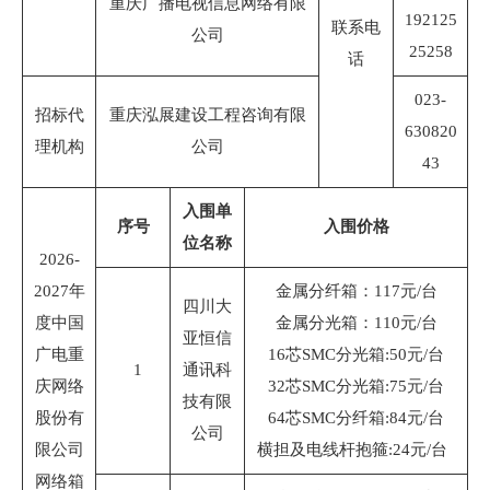
重庆广播电视信息网络有限
192125
联系电
公司
25258
话
023-
招标代
重庆泓展建设工程咨询有限
630820
理机构
公司
43
入围单
序号
入围价格
位名称
2026-
2027年
金属分纤箱：117元/台
四川大
度中国
金属分光箱：110元/台
亚恒信
广电重
16芯SMC分光箱:50元/台
1
通讯科
庆网络
32芯SMC分光箱:75元/台
技有限
股份有
64芯SMC分纤箱:84元/台
公司
限公司
横担及电线杆抱箍:24元/台
网络箱