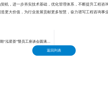
为契机，进一步夯实技术基础，优化管理体系，不断提升工程咨
创造更大价值，为行业发展贡献更多智慧，奋力谱写工程咨询事
《泓心聚力筑匠心 橙风展翼启新程》——公司2025年第四期“泓星荟”暨员工座谈会圆满举行
返回列表