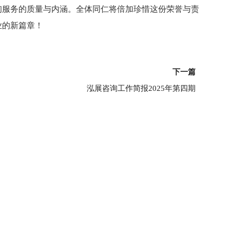
询服务的质量与内涵。全体同仁将倍加珍惜这份荣誉与责
业的新篇章！
下
下一篇
泓展咨询工作简报2025年第四期