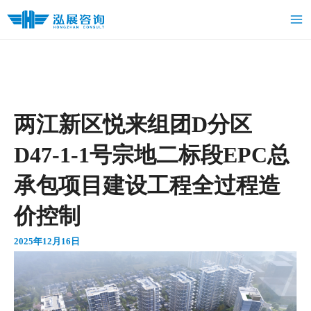
跳
Ma
至
Me
内
容
两江新区悦来组团D分区
D47-1-1号宗地二标段EPC总
承包项目建设工程全过程造
价控制
2025年12月16日