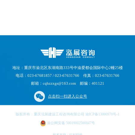
地址：重庆市渝北区东湖南路333号中渝爱都会国际中心2幢25楼
电话：023-67681857 / 023-67631766 传真：023-67631766
邮箱：cqhzzxgs@163.com 邮编：401121
点击扫一扫进入公众号
版权所有：重庆泓展建设工程咨询有限公司 渝ICP备13000970号-1
渝公网安备 50019002500847号
技术支持：
红杉软件