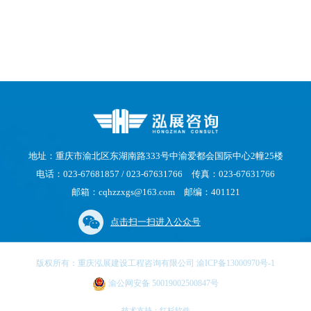
地址：重庆市渝北区东湖南路333号中渝爱都会国际中心2幢25楼
电话：023-67681857 / 023-67631766 传真：023-67631766
邮箱：cqhzzxgs@163.com 邮编：401121
点击扫一扫进入公众号
版权所有：重庆泓展建设工程咨询有限公司 渝ICP备13000970号-1
渝公网安备 50019002500847号
技术支持：
红杉软件