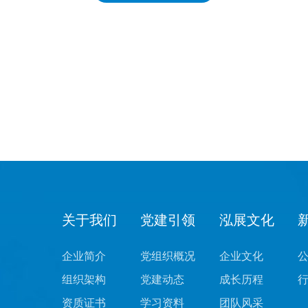
关于我们
党建引领
泓展文化
企业简介
党组织概况
企业文化
组织架构
党建动态
成长历程
资质证书
学习资料
团队风采