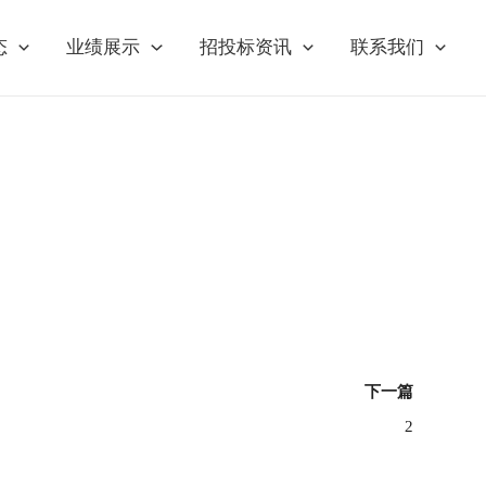
态
业绩展示
招投标资讯
联系我们
下
下一篇
2