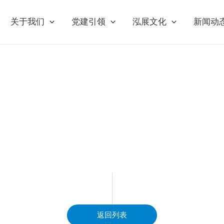
关于我们
党建引领
泓展文化
新闻动
返回列表