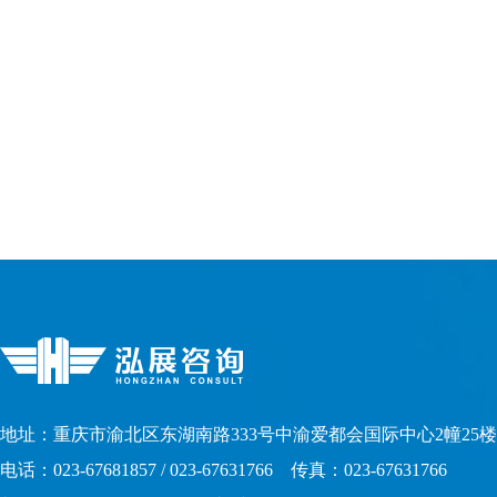
地址：重庆市渝北区东湖南路333号中渝爱都会国际中心2幢25楼
电话：023-67681857 / 023-67631766 传真：023-67631766