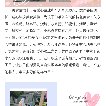
美食活动中，各爱心企业和个人奇思妙想、发挥各自所
长，精心装扮美食摊位，为孩子们准备自制的特色美食：关东
煮、炸糍粑、钵钵鸡、烧烤、水果捞、鸡蛋仔、烤肠、爆米
花、酸辣粉、凉粉凉面、小糕点等应有尽有，让人流连其中。
公司筹办的“泓展爱心小食铺”装扮绚丽，为孩子们提供自制暖
心芒果西米露、开心凉粉、爱心甜点等，还特别有心地在活动
开始之前，集各部门爱心员工之力，共同DIY制作了中秋玉兔
小灯笼现场送给孩子们。在中秋这个遥寄相思、祈盼团圆的日
子里，让孩子们感受到来自泓展咨询的暖暖爱意，度过一个热
闹非凡、丰富多彩的别样节日！