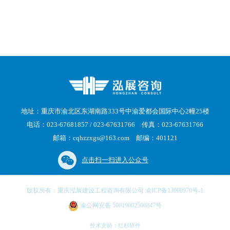
地址：重庆市渝北区东湖南路333号中渝爱都会国际中心2幢25楼
电话：023-67681857 / 023-67631766 传真：023-67631766
邮箱：cqhzzxgs@163.com 邮编：401121
点击扫一扫进入公众号
版权所有：重庆泓展建设工程咨询有限公司 渝ICP备13000970号-1
渝公网安备 50019002500847号
技术支持：
红杉软件