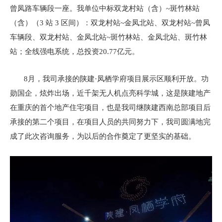
曾凤路车辆段一座。我单位中标双龙村站（含）~斑竹林站
（含）（3 站 3 区间）：双龙村站~金凤北站、双龙村站~曾凤
车辆段、双龙村站、金凤北站~斑竹林站、金凤北站、斑竹林
站；全线强电系统，总投资20.77亿元。
8月，我司承接的陕建·凤栖学府项目展示区顺利开放。功
勋国企，炫炸出场，近千架无人机点亮科学城，这是陕建地产
在重庆的首个地产住宅项目，也是我司继陕建西南总部项目后
承接的第二个项目，在项目人员的共同努力下，我司圆满地完
成了此次咨询服务，为以后的合作奠定了更坚实的基础。