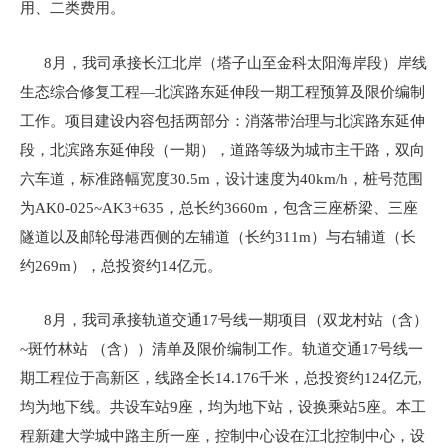
用、二类费用。
8月，我司承接长江北岸（塔子山至金科太阳海岸段）岸线
生态综合修复工程—北滨路东延伸段一期工程预算及限价编制
工作。项目建设内容包括两部分：消落带治理与北滨路东延伸
段，北滨路东延伸段（一期），道路等级为城市主干路，双向
六车道，标准路幅宽度30.5m，设计速度为40km/h，桩号范围
为AK0-025~AK3+635，总长约3660m，包含三座桥梁、三座
隧道以及邮轮母港西侧的左辅道（长约311m）与右辅道（长
约269m），总投资约14亿元。
8月，我司承接轨道交通17号线一期项目（双龙村站（含）
~斑竹林站 （含））清单及限价编制工作。轨道交通17号线一
期工程位于高新区，线路全长14.176千米，总投资约124亿元,
均为地下线。共设车站9座，均为地下站，设换乘站5座。本工
程新建大学城中路主所一座，控制中心设在江北控制中心，设