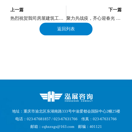
上一页
上一篇
下一篇
热烈祝贺我司房屋建筑工程监理甲级资质升级成功
聚力共战疫，齐心迎春光 致公司全体员工的一封信
返回列表
地址：重庆市渝北区东湖南路333号中渝爱都会国际中心2幢25楼
电话：023-67681857 / 023-67631766 传真：023-67631766
邮箱：cqhzzxgs@163.com 邮编：401121