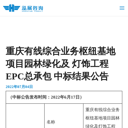
跳
Ma
至
Me
内
容
重庆有线综合业务枢纽基地
项目园林绿化及 灯饰工程
EPC总承包 中标结果公告
2022年07月04日
（中标公告发布时间：2022年
6
月
17
日）
重庆有线综合业务
枢纽基地项目园林
名称
绿化及灯饰工程