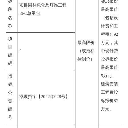
标
标总报价
项目园林绿化及灯饰工程
段
最高限价
EPC总承包
名
（包括设
称
计费和工
程费）92
项
最高限价
万元，其
目
/
（或招标
中设计费
编
控制价）
投标报价
码
最高限价
5万元，
招
建筑安装
标
工程费投
公
泓展招字【2022年028号】
标报价87
告
万元。
编
号