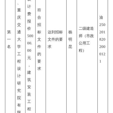
、
计
重
符
费
庆
合
渝
报
交
招
250
价
二级建造
第
通
标
达到招标
杨
201
500
师（市政
一
大
文
文件的要
明
820
00.
公用工
名
学
件
求
昆
200
00
程）
工
的
012
元
程
要
1
，
设
求
建
计
筑
研
安
究
装
院
工
有
程
限