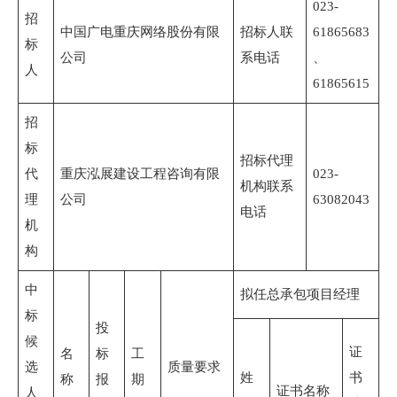
023-
招
中国广电重庆网络股份有限
招标人联
61865683
标
公司
系电话
、
人
61865615
招
标
招标代理
代
重庆泓展建设工程咨询有限
023-
机构联系
理
公司
63082043
电话
机
构
中
拟任总承包项目经理
标
投
候
证
名
标
工
选
质量要求
姓
书
称
报
期
证书名称
人