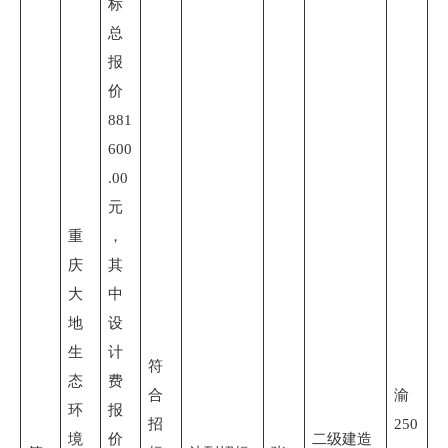
标
总
报
价
881
600
.00
元
重
，
庆
其
大
中
地
设
生
计
符
态
费
合
渝
环
报
招
250
境
价
二级建造