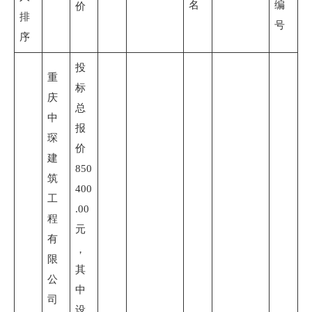
名
编
价
排
号
序
投
重
标
庆
总
中
报
琛
价
建
850
筑
400
工
.00
程
元
有
，
限
其
公
中
司
设