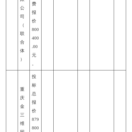
费
公
报
司
价
（
800
联
400
合
.00
体
元
）
。
投
标
重
总
庆
报
金
价
三
879
维
800