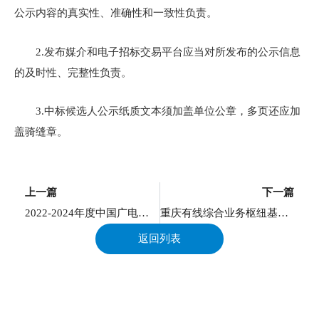
公示内容的真实性、准确性和一致性负责。
2.发布媒介和电子招标交易平台应当对所发布的公示信息
的及时性、完整性负责。
3.中标候选人公示纸质文本须加盖单位公章，多页还应加
盖骑缝章。
上一页
上一篇
下一篇
2022-2024年度中国广电重庆公司IP机顶盒终端产品供应商入围中标结果公示
重庆有线综合业务枢纽基地项目园林绿化及 灯饰工程EPC总承包 中标结果公告
返回列表