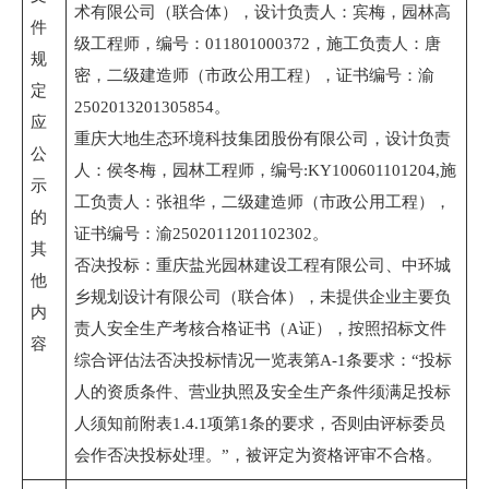
术有限公司（联合体），设计负责人：宾梅，园林高
件
级工程师，编号：011801000372，施工负责人：唐
规
密，二级建造师（市政公用工程），证书编号：渝
定
2502013201305854。
应
重庆大地生态环境科技集团股份有限公司，设计负责
公
人：侯冬梅，园林工程师，编号:KY100601101204,施
示
工负责人：张祖华，二级建造师（市政公用工程），
的
证书编号：渝2502011201102302。
其
否决投标：重庆盐光园林建设工程有限公司、中环城
他
乡规划设计有限公司（联合体），未提供企业主要负
内
责人安全生产考核合格证书（A证），按照招标文件
容
综合评估法否决投标情况一览表第A-1条要求：“投标
人的资质条件、营业执照及安全生产条件须满足投标
人须知前附表1.4.1项第1条的要求，否则由评标委员
会作否决投标处理。”，被评定为资格评审不合格。