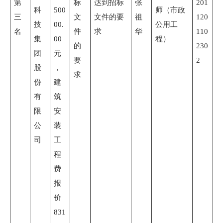
第
标
达到招标
张
201
科
500
师（市政
三
文
文件的要
祖
120
技
00.
公用工
名
件
求
华
110
集
00
程）
的
230
团
元
要
2
股
，
求
份
建
有
筑
限
安
公
装
司
工
程
费
报
价
831