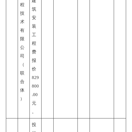
建
程
筑
技
安
术
装
有
工
限
程
公
费
司
报
（
价
联
829
合
800
体
.00
）
元
。
投