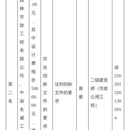
园
.00
林
元
市
，
政
其
工
中
程
设
有
计
限
符
费
公
合
渝
报
司
招
250
价
二级建造
第
、
标
达到招标
201
500
唐
师（市政
二
中
文
文件的要
320
00.
蜜
公用工
名
渝
件
求
130
00
程）
名
的
585
元
威
要
4
，
工
求