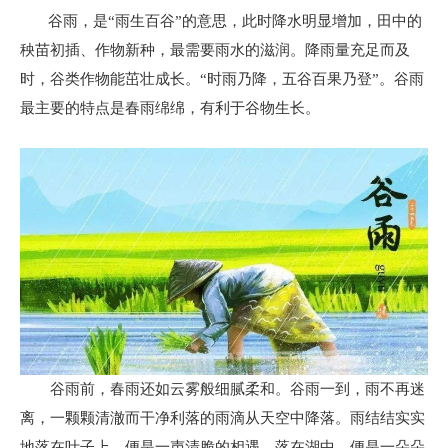
谷雨，是“雨生百谷”的意思，此时降水明显增加，田中的
秧苗初插、作物新种，最需要雨水的滋润。降雨量充足而及
时，谷类作物能茁壮成长。“时雨乃降，五谷百果乃登”。谷雨
最主要的特点是春雨绵绵，有利于谷物生长。
谷雨前，春雨还如云雾般细腻柔和。谷雨一到，雨不再迷
离，一颗颗清澈而干净利落的雨滴从天空中降落。雨结结实实
地落在叶子上，便是一声清脆的相遇。落在湖中，便是一朵朵