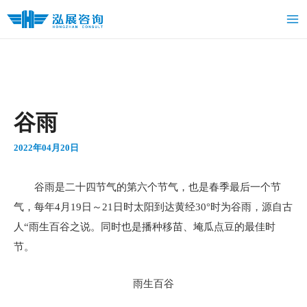
跳
Ma
至
Me
内
容
谷雨
2022年04月20日
谷雨是二十四节气的第六个节气，也是春季最后一个节
气，每年4月19日～21日时太阳到达黄经30°时为谷雨，源自古
人“雨生百谷之说。同时也是播种移苗、埯瓜点豆的最佳时
节。
雨生百谷