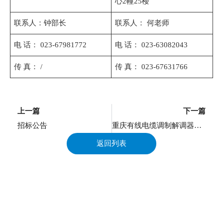
心2幢25楼
联系人：钟部长
联系人： 何老师
电 话： 023-67981772
电 话： 023-63082043
传 真： /
传 真： 023-67631766
上一页
上一篇
下一篇
招标公告
重庆有线电缆调制解调器（Cable Modem）供应商入围招标招标公告
返回列表